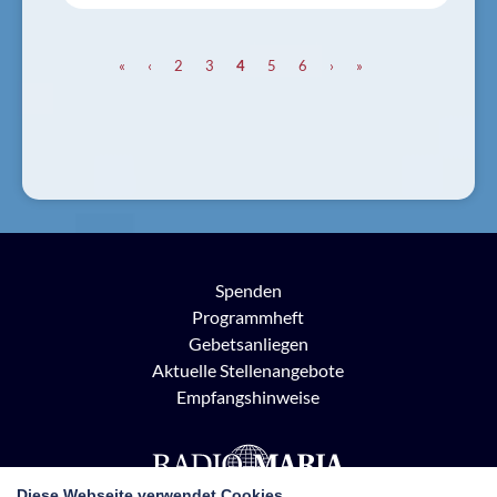
«
‹
2
3
4
5
6
›
»
Spenden
Programmheft
Gebetsanliegen
Aktuelle Stellenangebote
Empfangshinweise
Diese Webseite verwendet Cookies