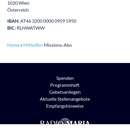
1020 Wien
Österreich
IBAN:
AT46 3200 0000 0959 5950
BIC:
RLNWATWW
Home
»
Mithelfen
Missions-Abo
Spenden
Programmheft
Gebetsanliegen
Aktuelle Stellenangebote
Empfangshinweise