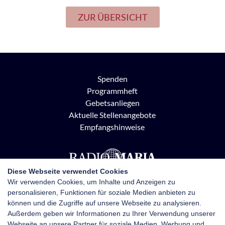
ZUR ÜBERSICHT
Spenden
Programmheft
Gebetsanliegen
Aktuelle Stellenangebote
Empfangshinweise
Diese Webseite verwendet Cookies
Wir verwenden Cookies, um Inhalte und Anzeigen zu
personalisieren, Funktionen für soziale Medien anbieten zu
Radio Maria Österreich
können und die Zugriffe auf unsere Webseite zu analysieren.
Pottendorfer Straße 21, 1120 Wien
Außerdem geben wir Informationen zu Ihrer Verwendung unserer
+43 1 710 70 72
Webseite an unsere Partner für soziale Medien, Werbung und