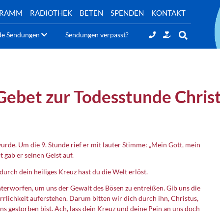
GRAMM
RADIOTHEK
BETEN
SPENDEN
KONTAKT
de Sendungen
Sendungen verpasst?
Gebet zur Todesstunde Christ
wurde. Um die 9. Stunde rief er mit lauter Stimme: „Mein Gott, mein
gab er seinen Geist auf.
durch dein heiliges Kreuz hast du die Welt erlöst.
nterworfen, um uns der Gewalt des Bösen zu entreißen. Gib uns die
rlichkeit auferstehen. Darum bitten wir dich durch ihn, Christus,
uns gestorben bist. Ach, lass dein Kreuz und deine Pein an uns doch