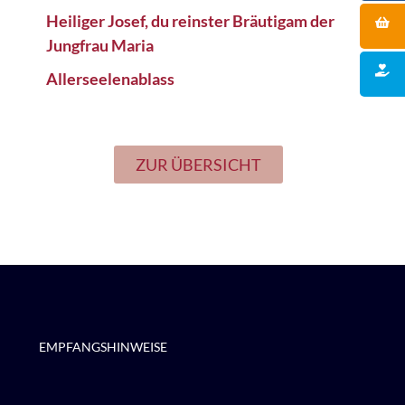
Heiliger Josef, du reinster Bräutigam der
Jungfrau Maria
Allerseelenablass
ZUR ÜBERSICHT
EMPFANGSHINWEISE