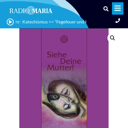
:20 Uhr: Katechismus >> "Fegefeuer und Hölle (KKK 1030-1037)",