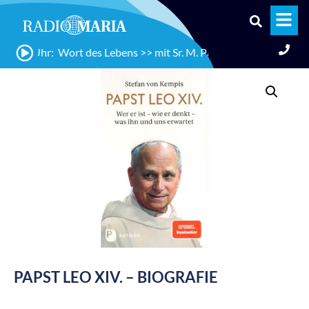
1:15 Uhr: Wort des Lebens >> mit Sr. M. Pauline Jacobi, Auerbac
PAPST LEO XIV. – BIOGRAFIE