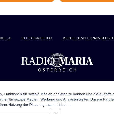
MHEFT
GEBETSANLIEGEN
AKTUELLE STELLENANGEBOTE
Radio Maria Österreich
Pottendorfer Straße 21, 1120 Wien
+43 1 710 70 72
n, Funktionen für soziale Medien anbieten zu können und die Zugriffe
kontakt@radiomaria.at
tner für soziale Medien, Werbung und Analysen weiter. Unsere Partner
 Ihrer Nutzung der Dienste gesammelt haben.
Netiquette
Datenschutz
Haftungsausschluss
Newslett