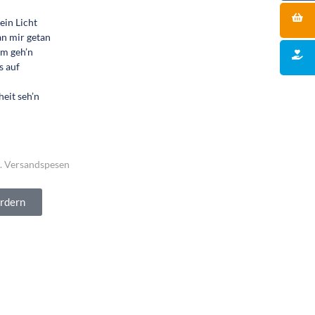
ein Licht
an mir getan
m geh’n
s auf
eit seh’n
. Versandspesen
ordern