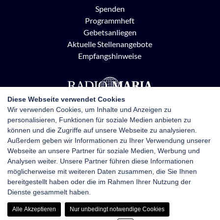
Spenden
Programmheft
Gebetsanliegen
Aktuelle Stellenangebote
Empfangshinweise
Diese Webseite verwendet Cookies
Wir verwenden Cookies, um Inhalte und Anzeigen zu
personalisieren, Funktionen für soziale Medien anbieten zu
Radio Maria Österreich
können und die Zugriffe auf unsere Webseite zu analysieren.
Pottendorfer Straße 21, 1120 Wien
Außerdem geben wir Informationen zu Ihrer Verwendung unserer
+43 1 710 70 72
Webseite an unsere Partner für soziale Medien, Werbung und
kontakt@radiomaria.at
Analysen weiter. Unsere Partner führen diese Informationen
möglicherweise mit weiteren Daten zusammen, die Sie Ihnen
bereitgestellt haben oder die im Rahmen Ihrer Nutzung der
Impressum
Netiquette
Datenschutz
Dienste gesammelt haben.
Haftungsausschluss
Newsletter-Anmeldung
Alle Akzeptieren
Nur unbedingt notwendige Cookies