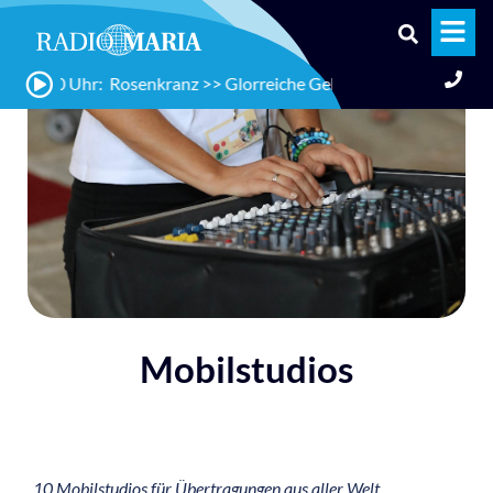
18:20 Uhr: Rosenkranz >> Glorreiche Geheimnisse für Papst Leo
Mobilstudios
10 Mobilstudios für Übertragungen aus aller Welt