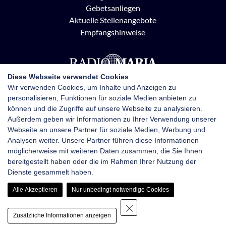
Gebetsanliegen
Aktuelle Stellenangebote
Empfangshinweise
Diese Webseite verwendet Cookies
Wir verwenden Cookies, um Inhalte und Anzeigen zu
personalisieren, Funktionen für soziale Medien anbieten zu
Radio Maria Österreich
können und die Zugriffe auf unsere Webseite zu analysieren.
Pottendorfer Straße 21, 1120 Wien
Außerdem geben wir Informationen zu Ihrer Verwendung unserer
+43 1 710 70 72
Webseite an unsere Partner für soziale Medien, Werbung und
kontakt@radiomaria.at
Analysen weiter. Unsere Partner führen diese Informationen
möglicherweise mit weiteren Daten zusammen, die Sie Ihnen
bereitgestellt haben oder die im Rahmen Ihrer Nutzung der
Impressum
Netiquette
Datenschutz
Dienste gesammelt haben.
Haftungsausschluss
Newsletter-Anmeldung
Alle Akzeptieren
Nur unbedingt notwendige Cookies
Zusätzliche Informationen anzeigen