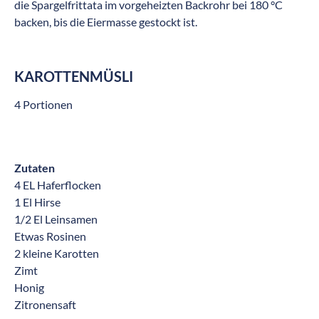
die Spargelfrittata im vorgeheizten Backrohr bei 180 °C
backen, bis die Eiermasse gestockt ist.
KAROTTENMÜSLI
4 Portionen
Zutaten
4 EL Haferflocken
1 El Hirse
1/2 El Leinsamen
Etwas Rosinen
2 kleine Karotten
Zimt
Honig
Zitronensaft