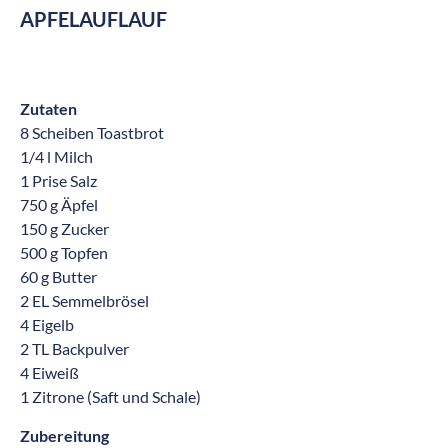
APFELAUFLAUF
Zutaten
8 Scheiben Toastbrot
1/4 l Milch
1 Prise Salz
750 g Äpfel
150 g Zucker
500 g Topfen
60 g Butter
2 EL Semmelbrösel
4 Eigelb
2 TL Backpulver
4 Eiweiß
1 Zitrone (Saft und Schale)
Zubereitung