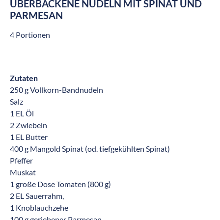
ÜBERBACKENE NUDELN MIT SPINAT UND
PARMESAN
4 Portionen
Zutaten
250 g Vollkorn-Bandnudeln
Salz
1 EL Öl
2 Zwiebeln
1 EL Butter
400 g Mangold Spinat (od. tiefgekühlten Spinat)
Pfeffer
Muskat
1 große Dose Tomaten (800 g)
2 EL Sauerrahm,
1 Knoblauchzehe
100 g geriebener Parmesan