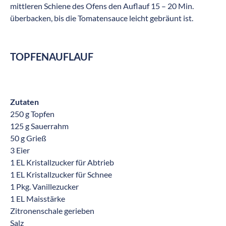
mittleren Schiene des Ofens den Auflauf 15 – 20 Min.
überbacken, bis die Tomatensauce leicht gebräunt ist.
TOPFENAUFLAUF
Zutaten
250 g Topfen
125 g Sauerrahm
50 g Grieß
3 Eier
1 EL Kristallzucker für Abtrieb
1 EL Kristallzucker für Schnee
1 Pkg. Vanillezucker
1 EL Maisstärke
Zitronenschale gerieben
Salz