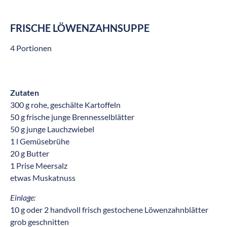
FRISCHE LÖWENZAHNSUPPE
4 Portionen
Zutaten
300 g rohe, geschälte Kartoffeln
50 g frische junge Brennesselblätter
50 g junge Lauchzwiebel
1 l Gemüsebrühe
20 g Butter
1 Prise Meersalz
etwas Muskatnuss
Einlage:
10 g oder 2 handvoll frisch gestochene Löwenzahnblätter
grob geschnitten