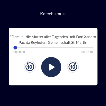
Katechismus:
"Demut - die Mutter aller Tugenden", mit Don Xandro
Pachta Reyhofen, Gemeinschaft St. Martin
00
:
00
:
00
00
:
37
:
18