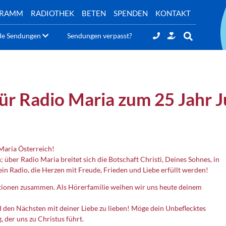
GRAMM
RADIOTHEK
BETEN
SPENDEN
KONTAKT
de Sendungen
Sendungen verpasst?
ür Radio Maria zum 25 Jahr 
Maria Österreich!
 über Radio Maria breitet sich die Botschaft Christi, Deines Sohnes, in
in Radio, die Herzen mit Freude, Frieden und Liebe erfüllt werden!
ationen zusammen. Als Hörerfamilie weihen wir uns heute deinem
und den Nächsten mit deiner Liebe zu lieben! Möge dein Unbeflecktes
 der uns zu Christus führt.