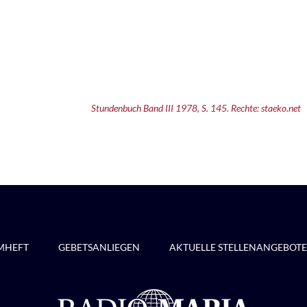
Stundenbuch Band III 1978, S. 145. Rechte: staeko.net
MHEFT
GEBETSANLIEGEN
AKTUELLE STELLENANGEBOTE