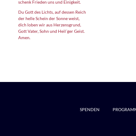
schenk Frieden uns und Einigkeit.
Du Gott des Lichts, auf dessen Reich
der helle Schein der Sonne weist,
dich loben wir aus Herzensgrund,
Gott Vater, Sohn und Heil´ger Geist.
Amen.
SPENDEN
PROGRAM