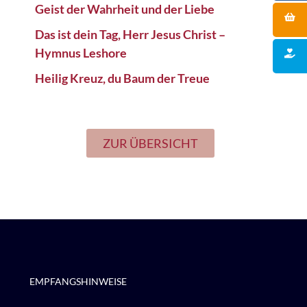
Geist der Wahrheit und der Liebe
Das ist dein Tag, Herr Jesus Christ –
Hymnus Leshore
Heilig Kreuz, du Baum der Treue
ZUR ÜBERSICHT
EMPFANGSHINWEISE