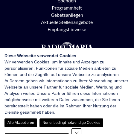
Spenden
Programmheft
Gebetsanliegen
Aktuelle Stellenangebote
Empfangshinweise
Diese Webseite verwendet Cookies
Wir verwenden Cookies, um Inhalte und Anzeigen zu
personalisieren, Funktionen für soziale Medien anbieten zu
Radio Maria Österreich
können und die Zugriffe auf unsere Webseite zu analysieren.
Pottendorfer Straße 21, 1120 Wien
Außerdem geben wir Informationen zu Ihrer Verwendung unserer
+43 1 710 70 72
Webseite an unsere Partner für soziale Medien, Werbung und
kontakt@radiomaria.at
Analysen weiter. Unsere Partner führen diese Informationen
möglicherweise mit weiteren Daten zusammen, die Sie Ihnen
bereitgestellt haben oder die im Rahmen Ihrer Nutzung der
Impressum
Netiquette
Datenschutz
Dienste gesammelt haben.
Haftungsausschluss
Newsletter-Anmeldung
Alle Akzeptieren
Nur unbedingt notwendige Cookies