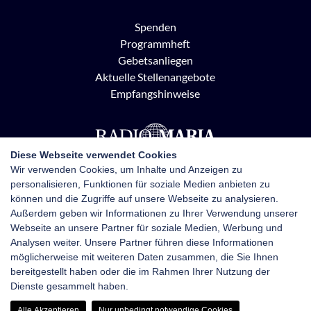
Spenden
Programmheft
Gebetsanliegen
Aktuelle Stellenangebote
Empfangshinweise
Diese Webseite verwendet Cookies
Wir verwenden Cookies, um Inhalte und Anzeigen zu
personalisieren, Funktionen für soziale Medien anbieten zu
Radio Maria Österreich
können und die Zugriffe auf unsere Webseite zu analysieren.
Pottendorfer Straße 21, 1120 Wien
Außerdem geben wir Informationen zu Ihrer Verwendung unserer
+43 1 710 70 72
Webseite an unsere Partner für soziale Medien, Werbung und
kontakt@radiomaria.at
Analysen weiter. Unsere Partner führen diese Informationen
möglicherweise mit weiteren Daten zusammen, die Sie Ihnen
bereitgestellt haben oder die im Rahmen Ihrer Nutzung der
Impressum
Netiquette
Datenschutz
Dienste gesammelt haben.
Haftungsausschluss
Newsletter-Anmeldung
Alle Akzeptieren
Nur unbedingt notwendige Cookies