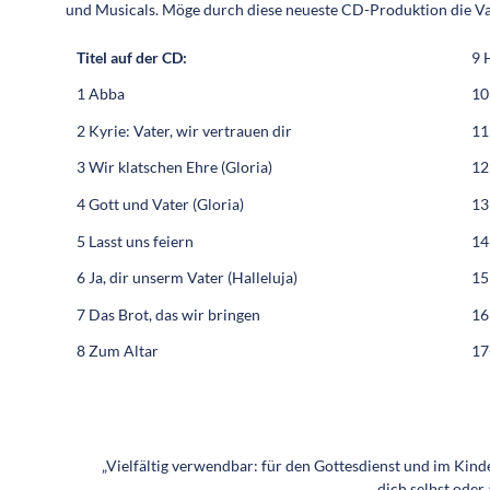
und Musicals. Möge durch diese neueste CD-Produktion die Vat
Titel auf der CD:
9 
1 Abba
10
2 Kyrie: Vater, wir vertrauen dir
11
3 Wir klatschen Ehre (Gloria)
12
4 Gott und Vater (Gloria)
13
5 Lasst uns feiern
14
6 Ja, dir unserm Vater (Halleluja)
15
7 Das Brot, das wir bringen
16
8 Zum Altar
17
„Vielfältig verwendbar: für den Gottesdienst und im Kin
dich selbst oder 