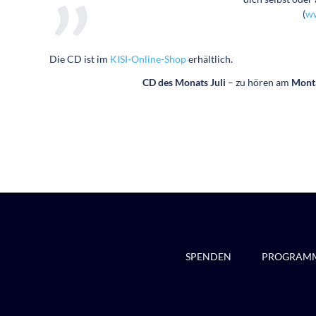
(
ww
Die CD ist im
KISI-Online-Shop
erhältlich.
CD des Monats Juli
– zu hören am
Monta
SPENDEN
PROGRAM