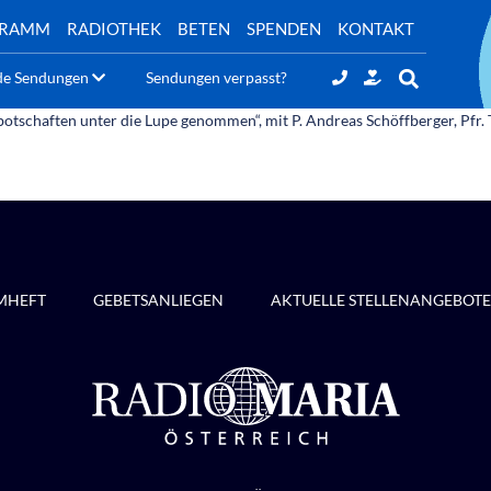
GRAMM
RADIOTHEK
BETEN
SPENDEN
KONTAKT
de Sendungen
Sendungen verpasst?
tbotschaften unter die Lupe genommen“, mit P. Andreas Schöffberger, Pfr
MHEFT
GEBETSANLIEGEN
AKTUELLE STELLENANGEBOTE