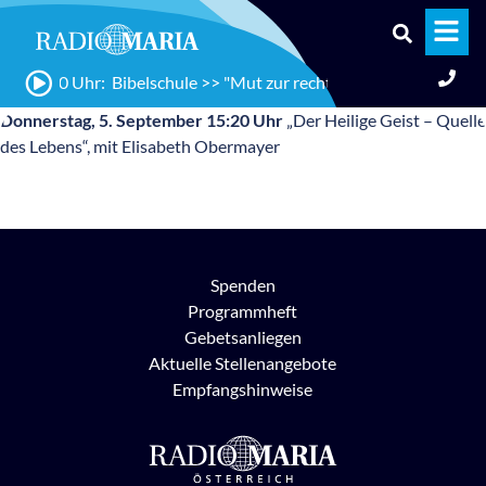
16:30 Uhr: Bibelschule >> "Mut zur rechten Zeit: Die Geschich
Donnerstag, 5. September 15:20 Uhr
„Der Heilige Geist – Quelle
des Lebens“, mit Elisabeth Obermayer
Spenden
Programmheft
Gebetsanliegen
Aktuelle Stellenangebote
Empfangshinweise