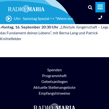
20:30 Uhr: Samstag Spezial >> "Wenn euch also der Sohn befreit, 
Montag, 16. September 20:30 Uhr
„Lifestyle Jüngerschaft – Lege
das Fundament deines Lebens“, mit Berna Lang und Patrick
Knittelfelder
Spenden
Programmheft
Gebetsanliegen
Aktuelle Stellenangebote
Empfangshinweise