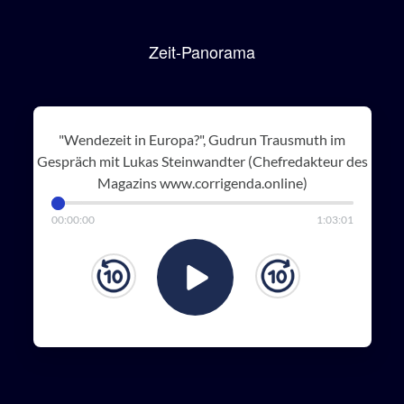
Zeit-Panorama
"Wendezeit in Europa?", Gudrun Trausmuth im
Gespräch mit Lukas Steinwandter (Chefredakteur des
Magazins www.corrigenda.online)
00
:
00
:
00
1
:
03
:
01