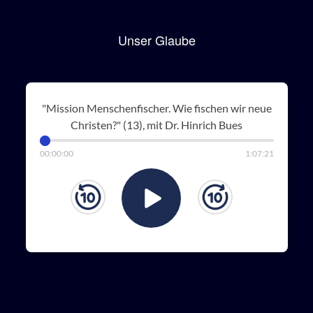
Unser Glaube
"Mission Menschenfischer. Wie fischen wir neue
Christen?" (13), mit Dr. Hinrich Bues
00
:
00
:
00
1
:
07
:
21