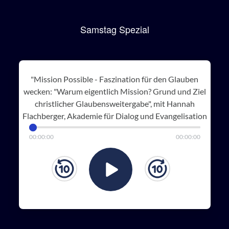
Samstag Spezial
"Mission Possible - Faszination für den Glauben
wecken: "Warum eigentlich Mission? Grund und Ziel
christlicher Glaubensweitergabe", mit Hannah
Flachberger, Akademie für Dialog und Evangelisation
00
:
00
:
00
00
:
00
:
00