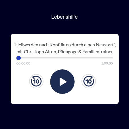
Lebenshilfe
"Heilwerden nach Konflikten durch einen Neustart",
mit Christoph Alton, Pädagoge & Familientrainer
00
:
00
:
00
1
:
09
:
35