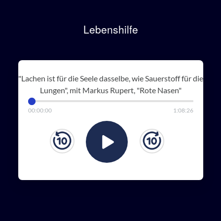
Lebenshilfe
"Lachen ist für die Seele dasselbe, wie Sauerstoff für die
Lungen", mit Markus Rupert, "Rote Nasen"
00
:
00
:
00
1
:
08
:
26