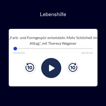
Lebenshilfe
„Farb- und Formgespür entwickeln. Mehr Schönheit im
Alltag.“, mit Theresa Wagener
00
:
00
:
00
00
:
00
:
00