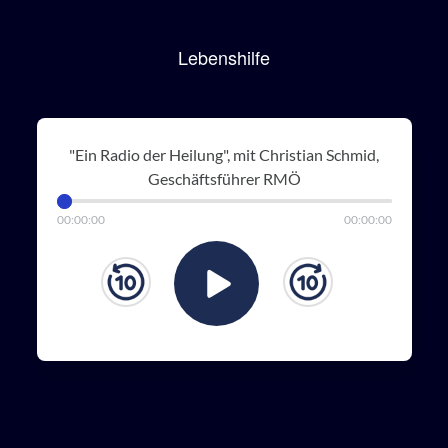
Lebenshilfe
"Ein Radio der Heilung", mit Christian Schmid,
Geschäftsführer RMÖ
00
:
00
:
00
00
:
00
:
00