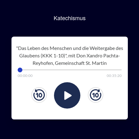
Katechismus
"Das Leben des Menschen und die Weitergabe des
Glaubens (KKK 1-10)", mit Don Xandro Pachta-
Reyhofen, Gemeinschaft St. Martin
00
:
00
:
00
00
:
35
:
20