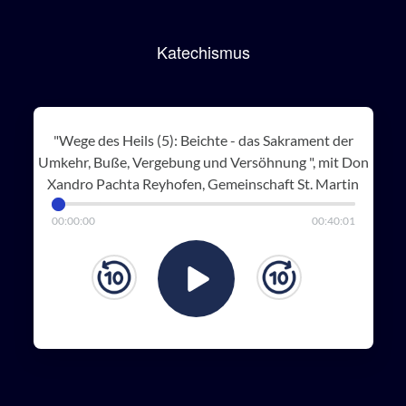
Katechismus
"Wege des Heils (5): Beichte - das Sakrament der
Umkehr, Buße, Vergebung und Versöhnung ", mit Don
Xandro Pachta Reyhofen, Gemeinschaft St. Martin
00
:
00
:
00
00
:
40
:
01