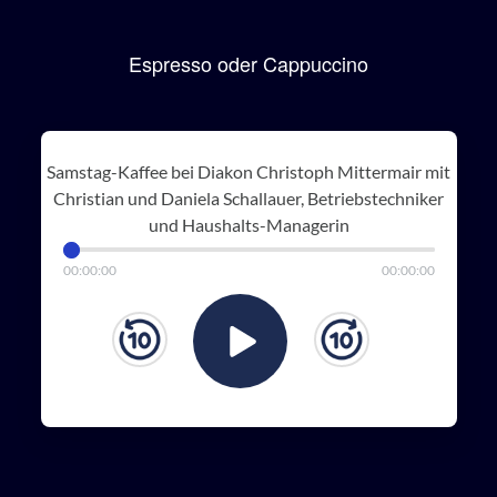
Espresso oder Cappuccino
Samstag-Kaffee bei Diakon Christoph Mittermair mit
Christian und Daniela Schallauer, Betriebstechniker
und Haushalts-Managerin
00
:
00
:
00
00
:
00
:
00