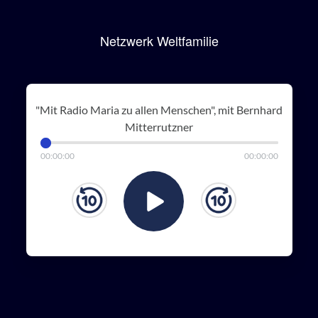
Netzwerk Weltfamilie
"Mit Radio Maria zu allen Menschen", mit Bernhard
Mitterrutzner
00
:
00
:
00
00
:
00
:
00