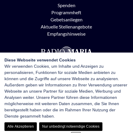
Spenden
Programmheft
Gebetsanliegen
Aktuelle Stellenangebote
Empfangshinweise
Diese Webseite verwendet Cookies
Wir verwenden Cookies, um Inhalte und Anzeigen zu
personalisieren, Funktionen für soziale Medien anbieten zu
Radio Maria Österreich
können und die Zugriffe auf unsere Webseite zu analysieren.
Pottendorfer Straße 21, 1120 Wien
Außerdem geben wir Informationen zu Ihrer Verwendung unserer
+43 1 710 70 72
Webseite an unsere Partner für soziale Medien, Werbung und
kontakt@radiomaria.at
Analysen weiter. Unsere Partner führen diese Informationen
möglicherweise mit weiteren Daten zusammen, die Sie Ihnen
bereitgestellt haben oder die im Rahmen Ihrer Nutzung der
Impressum
Netiquette
Datenschutz
Dienste gesammelt haben.
Haftungsausschluss
Newsletter-Anmeldung
Alle Akzeptieren
Nur unbedingt notwendige Cookies