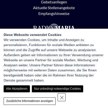
Gebetsanliegen
Aktuelle Stellenangebote
Empfangshinweise
Diese Webseite verwendet Cookies
Wir verwenden Cookies, um Inhalte und Anzeigen zu
personalisieren, Funktionen für soziale Medien anbieten zu
Radio Maria Österreich
können und die Zugriffe auf unsere Webseite zu analysieren.
Pottendorfer Straße 21, 1120 Wien
Außerdem geben wir Informationen zu Ihrer Verwendung unserer
+43 1 710 70 72
Webseite an unsere Partner für soziale Medien, Werbung und
kontakt@radiomaria.at
Analysen weiter. Unsere Partner führen diese Informationen
möglicherweise mit weiteren Daten zusammen, die Sie Ihnen
bereitgestellt haben oder die im Rahmen Ihrer Nutzung der
Impressum
Netiquette
Datenschutz
Dienste gesammelt haben.
Haftungsausschluss
Newsletter-Anmeldung
Alle Akzeptieren
Nur unbedingt notwendige Cookies
Zusätzliche Informationen anzeigen