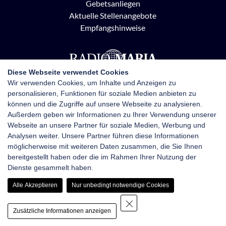
Gebetsanliegen
Aktuelle Stellenangebote
Empfangshinweise
Diese Webseite verwendet Cookies
Wir verwenden Cookies, um Inhalte und Anzeigen zu
personalisieren, Funktionen für soziale Medien anbieten zu
Radio Maria Österreich
können und die Zugriffe auf unsere Webseite zu analysieren.
Pottendorfer Straße 21, 1120 Wien
Außerdem geben wir Informationen zu Ihrer Verwendung unserer
+43 1 710 70 72
Webseite an unsere Partner für soziale Medien, Werbung und
kontakt@radiomaria.at
Analysen weiter. Unsere Partner führen diese Informationen
möglicherweise mit weiteren Daten zusammen, die Sie Ihnen
bereitgestellt haben oder die im Rahmen Ihrer Nutzung der
Impressum
Netiquette
Datenschutz
Dienste gesammelt haben.
Haftungsausschluss
Newsletter-Anmeldung
Alle Akzeptieren
Nur unbedingt notwendige Cookies
Zusätzliche Informationen anzeigen