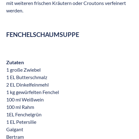
mit weiteren frischen Kräutern oder Croutons verfeinert
werden.
FENCHELSCHAUMSUPPE
Zutaten
1 große Zwiebel
1 EL Butterschmalz
2 EL Dinkelfeinmehl
1 kg gewürfelten Fenchel
100 ml Weißwein
100 ml Rahm
1EL Fenchelgrün
1 EL Petersilie
Galgant
Bertram