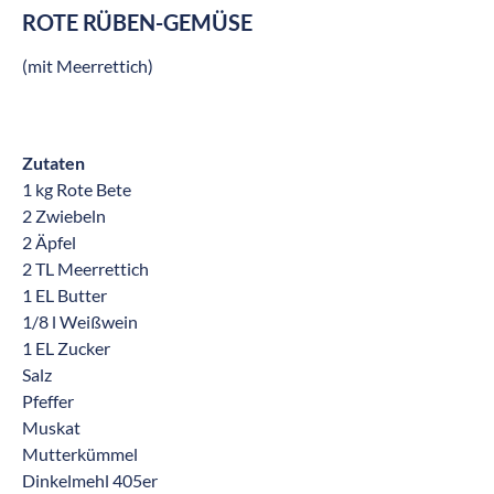
ROTE RÜBEN-GEMÜSE
(mit Meerrettich)
Zutaten
1 kg Rote Bete
2 Zwiebeln
2 Äpfel
2 TL Meerrettich
1 EL Butter
1/8 l Weißwein
1 EL Zucker
Salz
Pfeffer
Muskat
Mutterkümmel
Dinkelmehl 405er