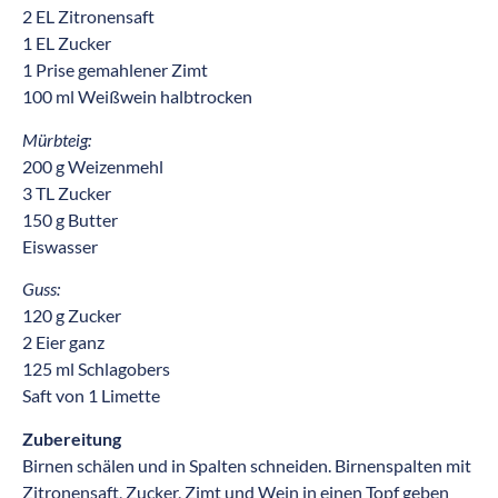
2 EL Zitronensaft
1 EL Zucker
1 Prise gemahlener Zimt
100 ml Weißwein halbtrocken
Mürbteig:
200 g Weizenmehl
3 TL Zucker
150 g Butter
Eiswasser
Guss:
120 g Zucker
2 Eier ganz
125 ml Schlagobers
Saft von 1 Limette
Zubereitung
Birnen schälen und in Spalten schneiden. Birnenspalten mit
Zitronensaft, Zucker, Zimt und Wein in einen Topf geben