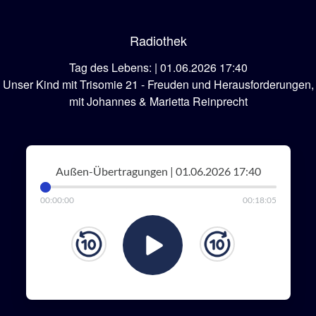
Radiothek
Tag des Lebens: | 01.06.2026 17:40
Unser Kind mit Trisomie 21 - Freuden und Herausforderungen,
mit Johannes & Marietta Reinprecht
Außen-Übertragungen | 01.06.2026 17:40
00
:
00
:
00
00
:
18
:
05