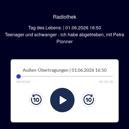
Radiothek
Tag des Lebens: | 01.06.2026 16:50
Teenager und schwanger - ich habe abgetrieben, mit Petra
Plonner
Außen-Übertragungen | 01.06.2026 16:50
00
:
00
:
00
00
:
22
:
18