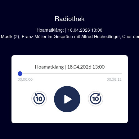
Radiothek
Hoamatklång: | 18.04.2026 13:00
 Musik (2), Franz Müller im Gespräch mit Alfred Hochedlinger, Chor d
Hoamatklang | 18.04.2026 13:00
00
:
00
:
00
00
:
58
:
12