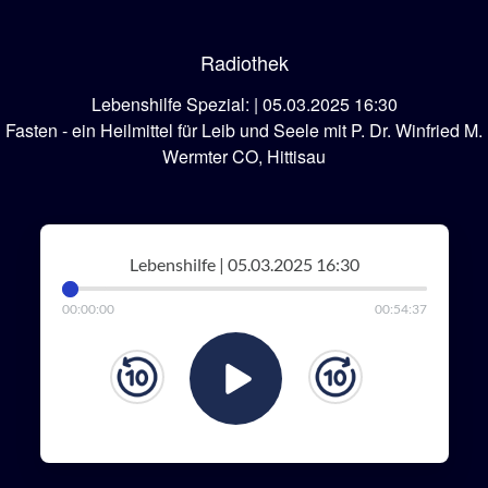
Radiothek
Lebenshilfe Spezial: | 05.03.2025 16:30
Fasten - ein Heilmittel für Leib und Seele mit P. Dr. Winfried M.
Wermter CO, Hittisau
Lebenshilfe | 05.03.2025 16:30
00
:
00
:
00
00
:
54
:
37