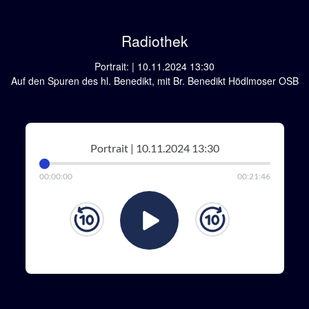
Radiothek
Portrait: | 10.11.2024 13:30
Auf den Spuren des hl. Benedikt, mit Br. Benedikt Hödlmoser OSB
Portrait | 10.11.2024 13:30
00
:
00
:
00
00
:
21
:
46