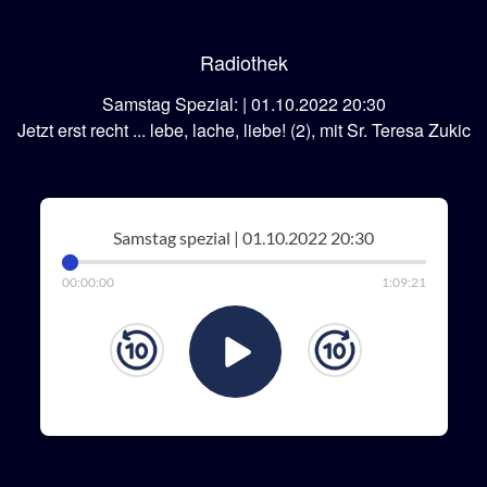
Radiothek
Samstag Spezial: | 01.10.2022 20:30
Jetzt erst recht ... lebe, lache, liebe! (2), mit Sr. Teresa Zukic
Samstag spezial | 01.10.2022 20:30
00
:
00
:
00
1
:
09
:
21