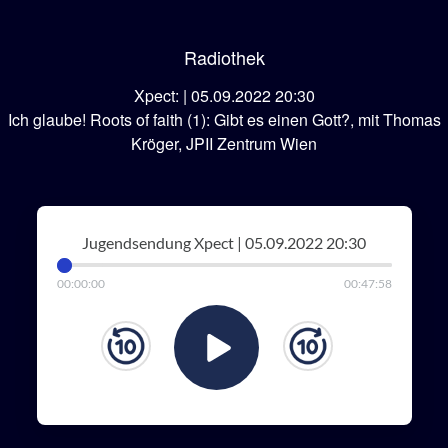
Radiothek
Xpect: | 05.09.2022 20:30
Ich glaube! Roots of faith (1): Gibt es einen Gott?, mit Thomas
Kröger, JPII Zentrum Wien
Jugendsendung Xpect | 05.09.2022 20:30
00
:
00
:
00
00
:
47
:
58