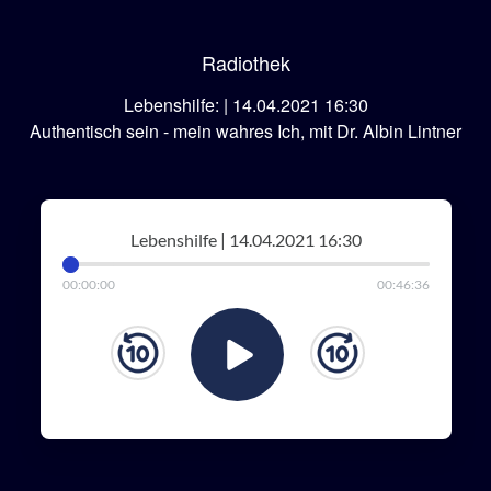
Radiothek
Lebenshilfe: | 14.04.2021 16:30
Authentisch sein - mein wahres Ich, mit Dr. Albin Lintner
Lebenshilfe | 14.04.2021 16:30
00
:
00
:
00
00
:
46
:
36