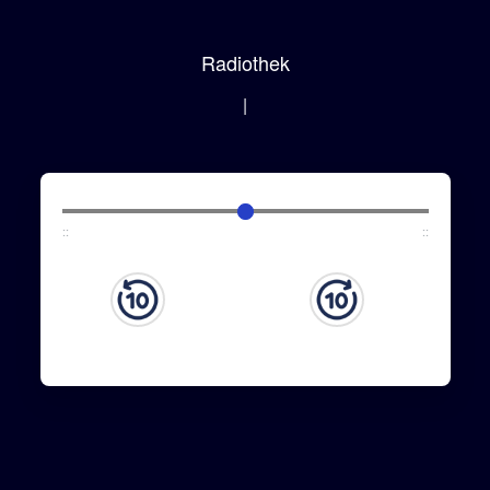
Radiothek
|
:
:
:
: