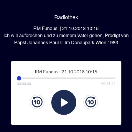
Radiothek
RM Fundus: | 21.10.2018 10:15
Ich will aufbrechen und zu meinem Vater gehen, Predigt von
Papst Johannes Paul II. im Donaupark Wien 1983
RM Fundus | 21.10.2018 10:15
00
:
00
:
00
00
:
58
:
25