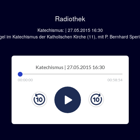
Radiothek
Katechismus: | 27.05.2015 16:30
ngel im Katechismus der Katholischen Kirche (11), mit P. Bernhard Spe
Katechismus | 27.05.2015 16:30
00
:
00
:
00
00
:
58
:
54