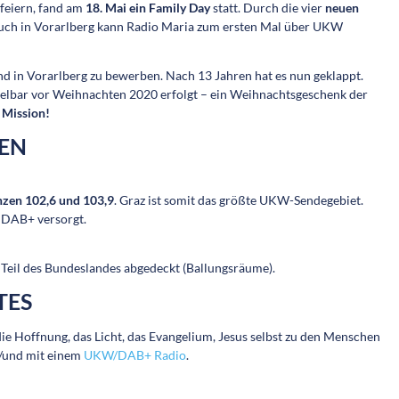
feiern, fand am
18. Mai ein
Family Day
statt. Durch die vier
neuen
auch in Vorarlberg kann Radio Maria zum ersten Mal über UKW
nd in Vorarlberg zu bewerben. Nach 13 Jahren hat es nun geklappt.
ttelbar vor Weihnachten 2020 erfolgt – ein Weihnachtsgeschenk der
 Mission!
EN
en 102,6 und 103,9
. Graz ist somit das größte UKW-Sendegebiet.
t DAB+ versorgt.
Teil des Bundeslandes abgedeckt (Ballungsräume).
TES
e Hoffnung, das Licht, das Evangelium, Jesus selbst zu den Menschen
/und mit einem
UKW/DAB+ Radio
.