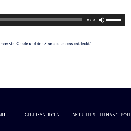
Pfeiltasten
00:00
Hoch/Runter
benutzen,
um
die
 man viel Gnade und den Sinn des Lebens entdeckt.“
Lautstärke
zu
regeln.
MHEFT
GEBETSANLIEGEN
AKTUELLE STELLENANGEBOTE