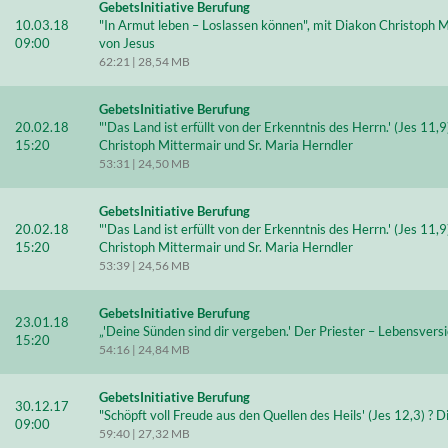
GebetsInitiative Berufung
10.03.18
"In Armut leben – Loslassen können", mit Diakon Christoph M
09:00
von Jesus
62:21 | 28,54 MB
GebetsInitiative Berufung
20.02.18
"'Das Land ist erfüllt von der Erkenntnis des Herrn.' (Jes 11,
15:20
Christoph Mittermair und Sr. Maria Herndler
53:31 | 24,50 MB
GebetsInitiative Berufung
20.02.18
"'Das Land ist erfüllt von der Erkenntnis des Herrn.' (Jes 11,
15:20
Christoph Mittermair und Sr. Maria Herndler
53:39 | 24,56 MB
GebetsInitiative Berufung
23.01.18
„'Deine Sünden sind dir vergeben.' Der Priester – Lebensvers
15:20
54:16 | 24,84 MB
GebetsInitiative Berufung
30.12.17
"Schöpft voll Freude aus den Quellen des Heils' (Jes 12,3) ? 
09:00
59:40 | 27,32 MB