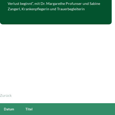
Verlust beginnt“, mit Dr. Margarethe Profunser und Sabine
Zangerl, Krankenpflegerin und Trauerbegleiterin
Zurück
Datum
Titel