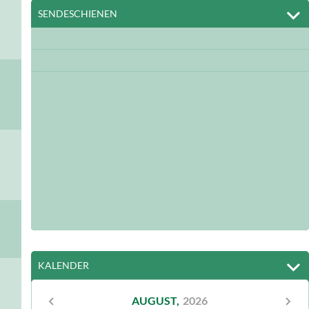
Gesundheit
SENDESCHIENEN
Judentum
Kirchengeschichte
Kultur und Gesellschaft
Haus und Lebenspraxis
Liturgie & Volksfrömmigkeit
Maria
Menschsein und Persönlichkeitsbildung
Mission & Neuevangelisierung
Nachfolge konkret
Natur und Garten
KALENDER
Ökumene
Ostkirche
AUGUST,
2026