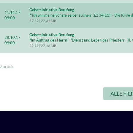
GebetsInitiative Berufung
11.11.17
"'Ich will meine Schafe selber suchen' (Ez 34,11) – Die Krise
09:00
59:39 | 27,31 MB
GebetsInitiative Berufung
28.10.17
"Im Auftrag des Herrn – 'Dienst und Leben des Priesters' (II
09:00
59:19 | 27,16 MB
Zurück
ALLE FI