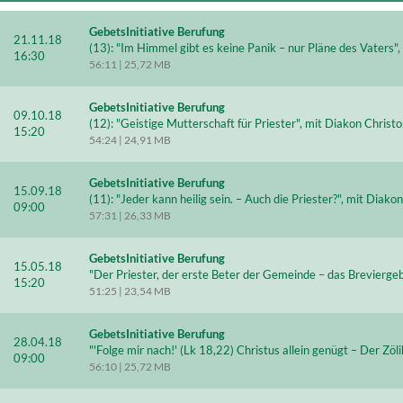
GebetsInitiative Berufung
21.11.18
(13): "Im Himmel gibt es keine Panik – nur Pläne des Vaters"
16:30
56:11 | 25,72 MB
GebetsInitiative Berufung
09.10.18
(12): "Geistige Mutterschaft für Priester", mit Diakon Christ
15:20
54:24 | 24,91 MB
GebetsInitiative Berufung
15.09.18
(11): "Jeder kann heilig sein. – Auch die Priester?", mit Diak
09:00
57:31 | 26,33 MB
GebetsInitiative Berufung
15.05.18
"Der Priester, der erste Beter der Gemeinde – das Brevierge
15:20
51:25 | 23,54 MB
GebetsInitiative Berufung
28.04.18
"'Folge mir nach!' (Lk 18,22) Christus allein genügt – Der Zö
09:00
56:10 | 25,72 MB