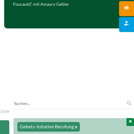
Foucauld“, mit Amaury Galtier
chste
Gebets-Initative Berufung
x