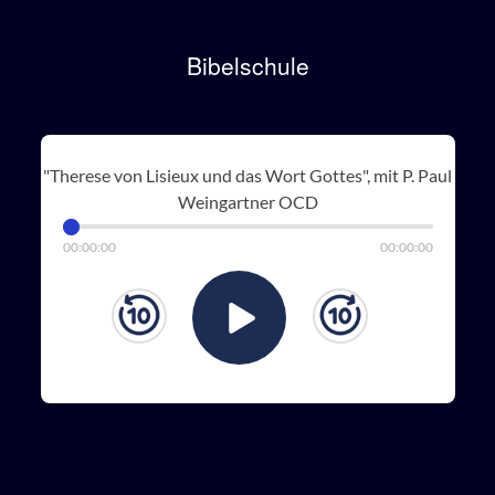
Bibelschule
"Therese von Lisieux und das Wort Gottes", mit P. Paul
Weingartner OCD
00
:
00
:
00
00
:
00
:
00