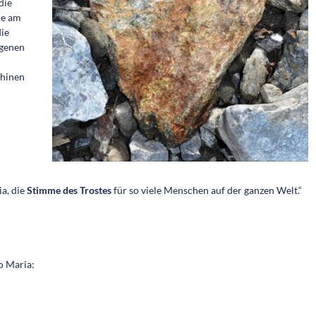
die
de am
die
igenen
thinen
a, die
Stimme des Trostes
für so viele Menschen auf der ganzen Welt.“
o Maria: