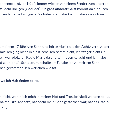
 kennengelernt. Ich hüpfe immer wieder von einem Sender zum anderen
 zu dem übrigen „Gedudel“.
Ein ganz anderer Geist
kommt da hindurch
auch meine Fahrgäste. Sie haben dann das Gefühl, dass sie sich
im
mit meinem 17-jährigen Sohn und hörte Musik aus den Achtzigern, zu der
: Ich ging nicht in die Kirche, ich betete nicht, ich tat gar nichts in
ren, war plötzlich Radio Maria da und wir haben gelacht und ich habe
ht gar nicht!“ „Schalte um, schalte um!“, habe ich zu meinem Sohn
Leben gekommen. Ich war auch wie tot.
 wo ich Halt finden sollte.
ch nicht, wohin ich mich in meiner Not und Trostlosigkeit wenden sollte.
haltet. Drei Monate, nachdem mein Sohn gestorben war, hat das Radio
et. „