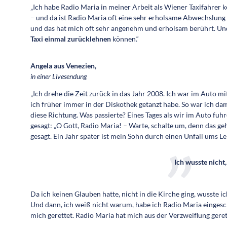
„Ich habe Radio Maria in meiner Arbeit als Wiener Taxifahrer
– und da ist Radio Maria oft eine sehr erholsame Abwechslung
und das hat mich oft sehr angenehm und erholsam berührt. Und 
Taxi einmal zurücklehnen
können.“
Angela aus Venezien,
in einer Livesendung
„Ich drehe die Zeit zurück in das Jahr 2008. Ich war im Auto 
ich früher immer in der Diskothek getanzt habe. So war ich damals
diese Richtung. Was passierte? Eines Tages als wir im Auto fuh
gesagt: „O Gott, Radio Maria! – Warte, schalte um, denn das ge
gesagt. Ein Jahr später ist mein Sohn durch einen Unfall ums 
Ich wusste nicht,
Da ich keinen Glauben hatte, nicht in die Kirche ging, wusste i
Und dann, ich weiß nicht warum, habe ich Radio Maria eingesc
mich gerettet. Radio Maria hat mich aus der Verzweiflung gerett