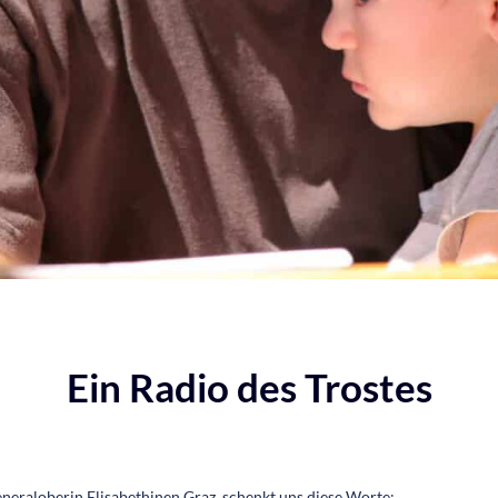
Ein Radio des Trostes
neraloberin Elisabethinen Graz, schenkt uns diese Worte: