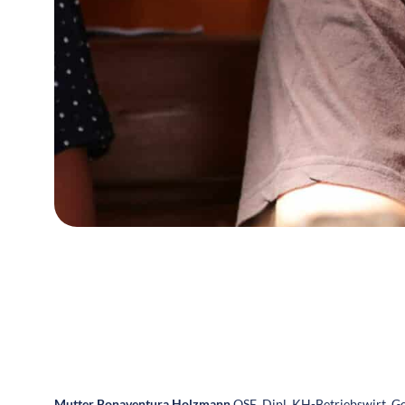
Mutter Bonaventura Holzmann
OSE, Dipl. KH-Betriebswirt, Ge