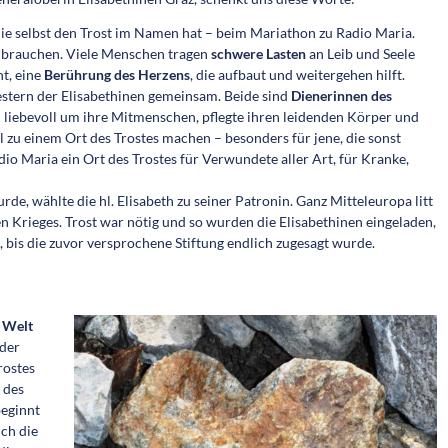
 die selbst den Trost im ­Namen hat – beim Mariathon zu Radio Maria.
er brauchen. Viele Menschen tragen
schwere Lasten
an Leib und Seele
ht, eine
Berührung des Herzens
, die aufbaut und weitergehen hilft.
stern der Elisabethinen gemeinsam. Beide sind
Dienerinnen des
ch liebevoll um ihre Mitmenschen, pflegte ihren leidenden Körper und
l zu einem Ort des Trostes machen – besonders für jene, die sonst
o Maria ein Ort des ­Trostes für Verwundete aller Art, für Kranke,
de, wählte die hl. Elisabeth zu seiner Patronin. Ganz Mitteleuropa litt
 Krieges. Trost war nötig und so wurden die Elisabethinen eingeladen,
bis die zuvor versprochene Stiftung endlich zugesagt wurde.
 Welt
der
rostes
 des
eginnt
uch die