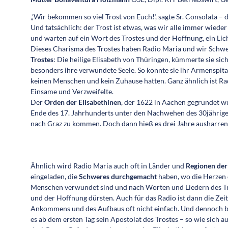
„’Wir bekommen so viel Trost von Euch!‘, ­sagte Sr. Consolata –
Und tatsächlich: der Trost ist etwas, was wir alle immer wied
und warten auf ein Wort des Trostes und der Hoffnung, ein Lic
Dieses Charisma des Trostes haben Radio Maria und wir Schwe
Trostes
: Die heilige Elisabeth von Thüringen, kümmerte sie si
besonders ihre verwundete Seele. So konnte sie ihr Armen­spita
keinen Menschen und kein Zuhause hatten. Ganz ähnlich ist Radi
Einsame und Verzweifelte.
Der
Orden der Elisabethinen
, der 1622 in Aachen gegründet wur
Ende des 17. Jahrhunderts unter den Nachwehen des 30jährigen
nach Graz zu kommen. Doch dann hieß es drei Jahre ausharren, 
Ähnlich wird Radio Maria auch oft in Länder und
Regionen der
eingeladen, die
Schweres durchgemacht
haben, wo die Herzen 
Menschen verwundet sind und nach Worten und Liedern des ­T
und der Hoffnung dürsten. Auch für das ­Radio ist dann die Zeit
Ankommens und des Aufbaus oft nicht einfach. Und dennoch b
es ab dem ersten Tag sein Apostolat des Trostes – so wie sich a