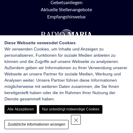
Gebetsanliegen
Aktuelle Stellenangebote
Empfangshinweise
Diese Webseite verwendet Cookies
Wir verwenden Cookies, um Inhalte und Anzeigen zu
personalisieren, Funktionen für soziale Medien anbieten zu
Radio Maria Österreich
können und die Zugriffe auf unsere Webseite zu analysieren.
Pottendorfer Straße 21, 1120 Wien
Außerdem geben wir Informationen zu Ihrer Verwendung unserer
+43 1 710 70 72
Webseite an unsere Partner für soziale Medien, Werbung und
kontakt@radiomaria.at
Analysen weiter. Unsere Partner führen diese Informationen
möglicherweise mit weiteren Daten zusammen, die Sie Ihnen
bereitgestellt haben oder die im Rahmen Ihrer Nutzung der
Impressum
Netiquette
Datenschutz
Dienste gesammelt haben.
Haftungsausschluss
Newsletter-Anmeldung
Alle Akzeptieren
Nur unbedingt notwendige Cookies
Zusätzliche Informationen anzeigen